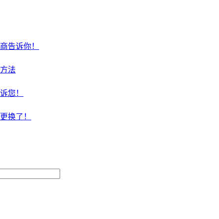
商告诉你！
方法
诉您！
更换了！